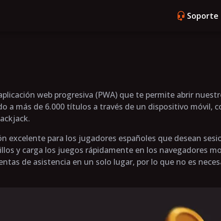
Soporte 
licación web progresiva (PWA) que te permite abrir nuestro
do a más de 6.000 títulos a través de un dispositivo móvil,
lackjack.
ión excelente para los jugadores españoles que desean sesio
llos y carga los juegos rápidamente en los navegadores 
ntas de asistencia en un solo lugar, por lo que no es neces