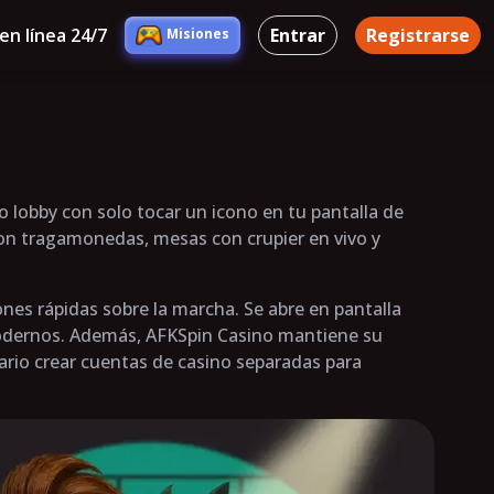
en línea 24/7
Entrar
Registrarse
Misiones
 lobby con solo tocar un icono en tu pantalla de
 con tragamonedas, mesas con crupier en vivo y
nes rápidas sobre la marcha. Se abre en pantalla
modernos. Además, AFKSpin Casino mantiene su
ario crear cuentas de casino separadas para