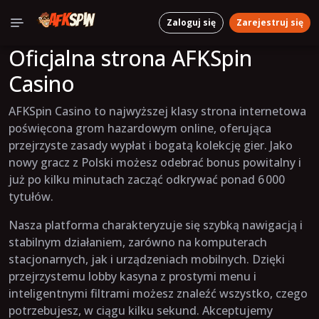
Zaloguj się
Zarejestruj się
Oficjalna strona AFKSpin
Casino
AFKSpin Casino to najwyższej klasy strona internetowa
poświęcona grom hazardowym online, oferująca
przejrzyste zasady wypłat i bogatą kolekcję gier. Jako
nowy gracz z Polski możesz odebrać bonus powitalny i
już po kilku minutach zacząć odkrywać ponad 6 000
tytułów.
Nasza platforma charakteryzuje się szybką nawigacją i
stabilnym działaniem, zarówno na komputerach
stacjonarnych, jak i urządzeniach mobilnych. Dzięki
przejrzystemu lobby kasyna z prostymi menu i
inteligentnymi filtrami możesz znaleźć wszystko, czego
potrzebujesz, w ciągu kilku sekund. Akceptujemy